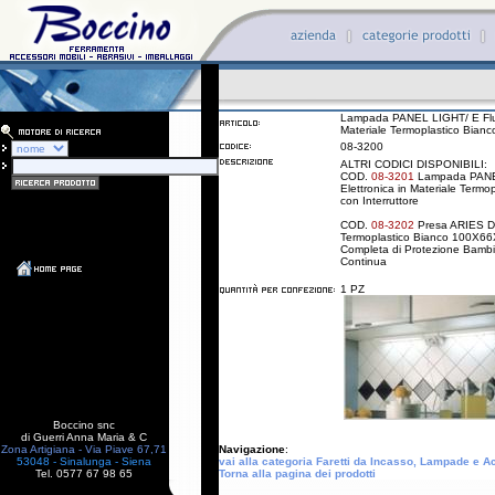
aaaaaa
Lampada PANEL LIGHT/ E Fluo
Materiale Termoplastico Bianc
08-3200
ALTRI CODICI DISPONIBILI:
COD.
08-3201
Lampada PANEL
Elettronica in Materiale Term
con Interruttore
COD.
08-3202
Presa ARIES Dis
Termoplastico Bianco 100X6
Completa di Protezione Bambin
Continua
1 PZ
Boccino snc
di Guerri Anna Maria & C
Zona Artigiana - Via Piave 67,71
Navigazione
:
53048 - Sinalunga - Siena
vai alla categoria Faretti da Incasso, Lampade e A
Tel. 0577 67 98 65
Torna alla pagina dei prodotti